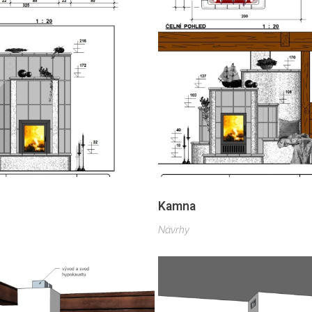
Kamna
Návrhy