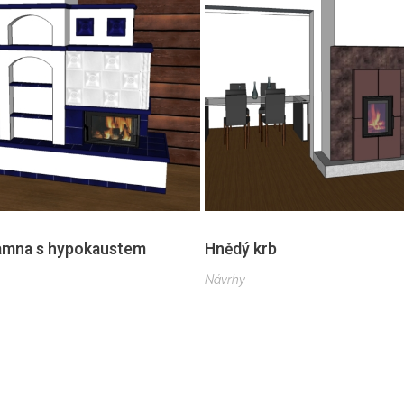
amna s hypokaustem
Hnědý krb
Návrhy