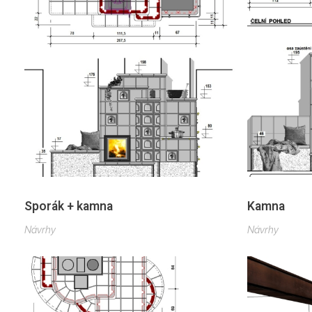
Sporák + kamna
Kamna
Návrhy
Návrhy