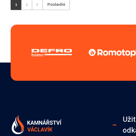
1
2
Poslední
Uži
odk