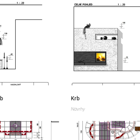
rb
Krb
Návrhy