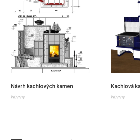
Návrh kachlových kamen
Kachlová k
Návrhy
Návrhy