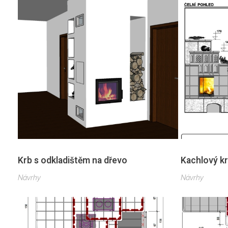
Krb s odkladištěm na dřevo
Kachlový k
Návrhy
Návrhy