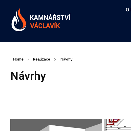
O
Kamnářství Václavík
Stavba krbů a kachlových kamen
Home
Realizace
Návrhy
Návrhy