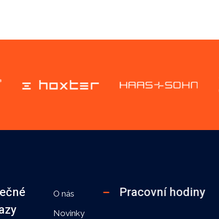
tečné
Pracovní hodiny
O nás
azy
Novinky