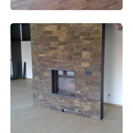
TEPLOVZDUŠNÉ KRBY
Rovný Krb S Obkladem