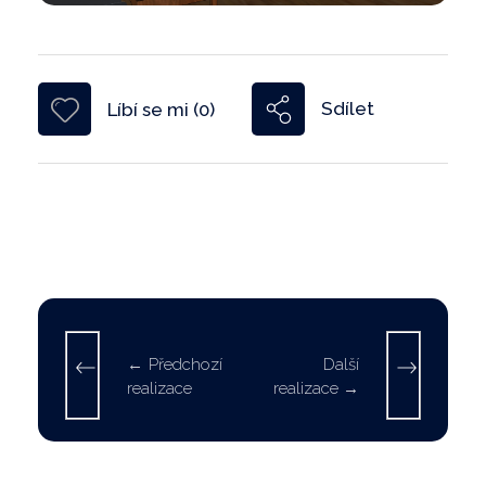
Sdílet
Líbí se mi (0)
Předchozí
Další
realizace
realizace