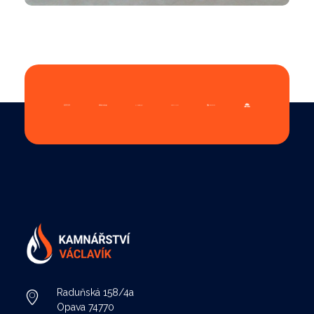
Kamnářství Václavík
Stavba krbů a kachlových kamen
Raduňská 158/4a
Opava 74770