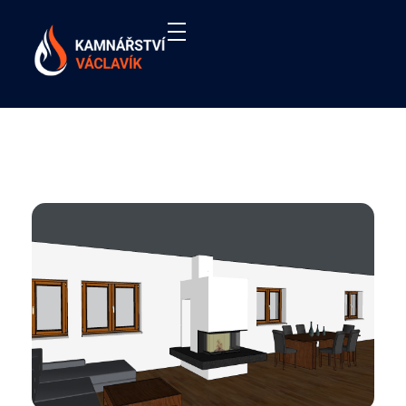
Kamnářství Václavík
Stavba krbů a kachlových kamen