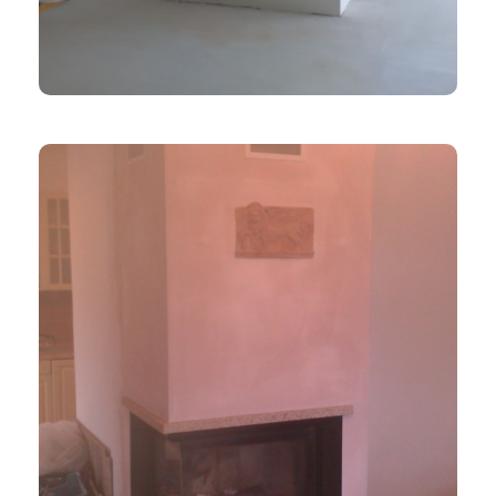
Samostatně Stojící Krb
TEPLOVZDUŠNÉ KRBY
Rohový Krb