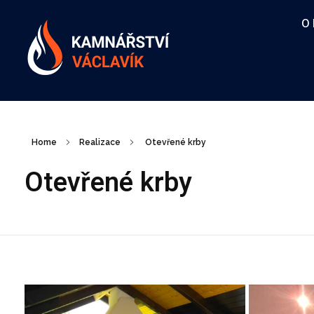
O
Kamnářství Václavík
Stavba krbů a kachlových kamen
Home
Realizace
Otevřené krby
Otevřené krby