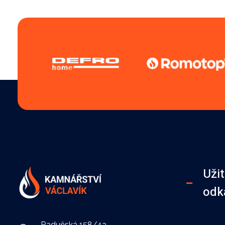
Uži
odk
Kamnářství Václavík
Stavba krbů a kachlových kamen
Raduňská 158/4a